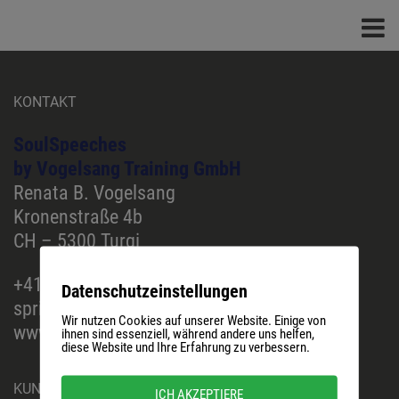
KONTAKT
SoulSpeeches
by Vogelsang Training GmbH
Renata B. Vogelsang
Kronenstraße 4b
CH – 5300 Turgi
+41 79 385 22 39
Datenschutzeinstellungen
sprich@soulspeeches.com
Wir nutzen Cookies auf unserer Website. Einige von
www.soulspeeches.com
ihnen sind essenziell, während andere uns helfen,
diese Website und Ihre Erfahrung zu verbessern.
KUNDENSTIMMEN
ICH AKZEPTIERE