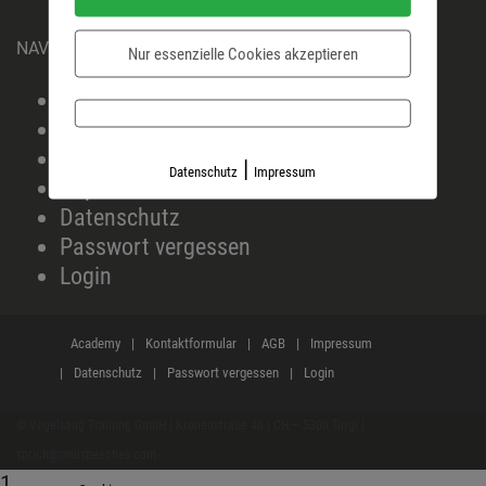
NAVIGATION
Nur essenzielle Cookies akzeptieren
Academy
Kontaktformular
AGB
|
Datenschutz
Impressum
Impressum
Datenschutz
Passwort vergessen
Login
Academy
Kontaktformular
AGB
Impressum
Datenschutz
Passwort vergessen
Login
© Vogelsang Training GmbH | Kronenstraße 4b | CH – 5300 Turgi |
sprich@soulspeeches.com
1