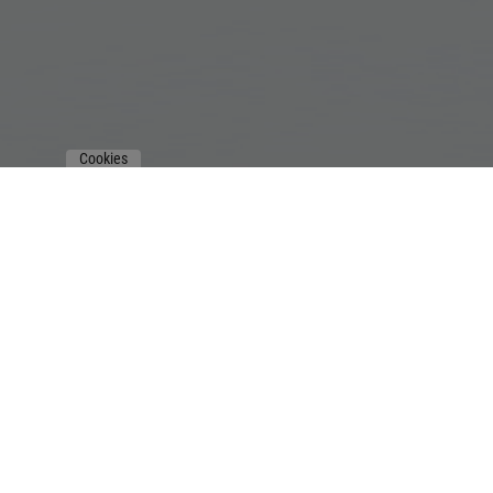
Cookies
KONTAKT
KUNDEN
SoulSpeeches
by Vogelsang Training GmbH
Renata B. Vogelsang
Kronenstraße 4b
CH – 5300 Turgi
+41 79 385 22 39
sprich@soulspeeches.com