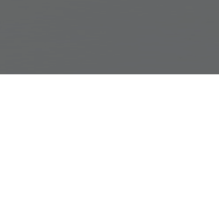
STIMMEN
NAVIGATION
Academy
Kontaktformular
AGB
Impressum
Datenschutz
Passwort vergessen
Login