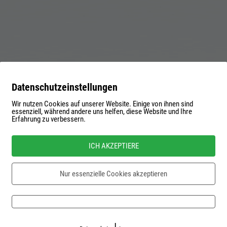
Datenschutzeinstellungen
Wir nutzen Cookies auf unserer Website. Einige von ihnen sind
essenziell, während andere uns helfen, diese Website und Ihre
ser
Erfahrung zu verbessern.
ame
r
assword
ICH AKZEPTIERE
mail
Nur essenzielle Cookies akzeptieren
Password forgotten?
Impressum
Datenschutz
Kontaktformular