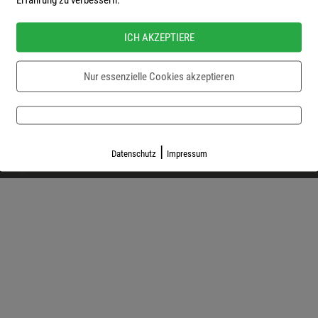
Datenschutz
Passwort vergessen
ICH AKZEPTIERE
Login
Nur essenzielle Cookies akzeptieren
emy
Kontaktformular
AGB
Impressum
Datenschutz
Passwort verges
|
Datenschutz
Impressum
| sprich@soulspeeches.com