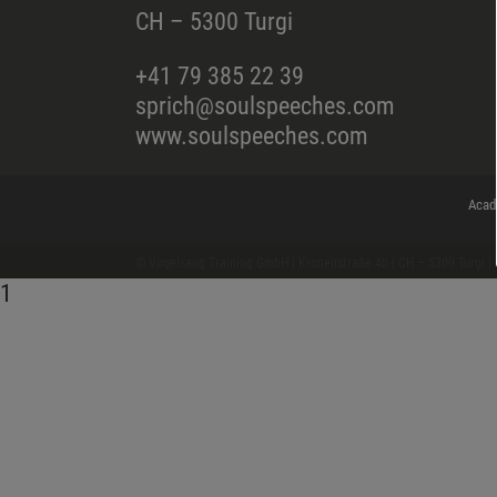
CH – 5300 Turgi
+41 79 385 22 39
sprich@soulspeeches.com
www.soulspeeches.com
Acad
© Vogelsang Training GmbH | Kronenstraße 4b | CH – 5300 Turgi 
1