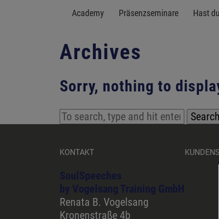
Academy
Präsenzseminare
Hast d
Archives
Sorry, nothing to displa
Searc
KONTAKT
KUNDEN
SoulSpeeches
by Vogelsang Training GmbH
Renata B. Vogelsang
Kronenstraße 4b