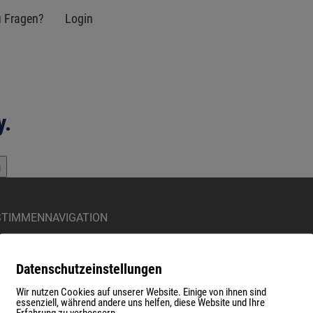
u Fragen?
Login
y.
h
STIMMEN
NAVIGATION
Academy
Datenschutzeinstellungen
Kontaktformular
AGB
Wir nutzen Cookies auf unserer Website. Einige von ihnen sind
essenziell, während andere uns helfen, diese Website und Ihre
Impressum
Erfahrung zu verbessern.