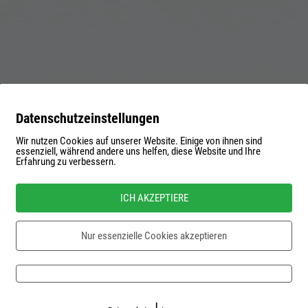
Datenschutzeinstellungen
Wir nutzen Cookies auf unserer Website. Einige von ihnen sind
essenziell, während andere uns helfen, diese Website und Ihre
ser
Erfahrung zu verbessern.
ame
r
assword
ICH AKZEPTIERE
mail
Nur essenzielle Cookies akzeptieren
Password forgotten?
Impressum
Datenschutz
Kontaktformular