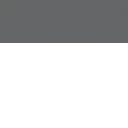
STIMMEN
NAVIGATION
Academy
Kontaktformular
AGB
Impressum
Datenschutz
Passwort vergessen
Login