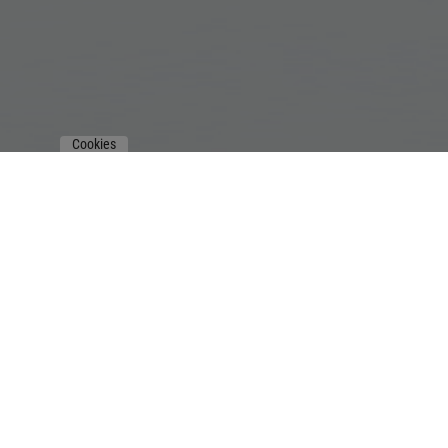
Cookies
KONTAKT
KUNDEN
SoulSpeeches
by Vogelsang Training GmbH
Renata B. Vogelsang
Kronenstraße 4b
CH – 5300 Turgi
+41 79 385 22 39
sprich@soulspeeches.com