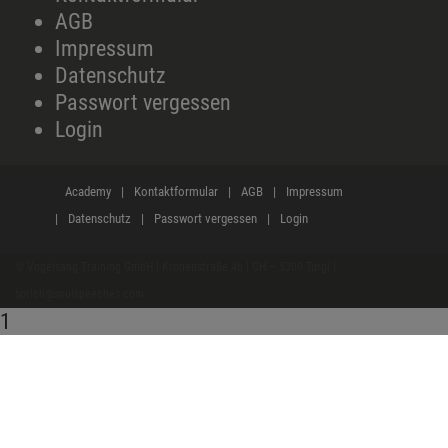
AGB
Impressum
Datenschutz
Passwort vergessen
Login
Academy
Kontaktformular
AGB
Impressum
Datenschutz
Passwort vergessen
Login
© Vogelsang Training GmbH | Kronenstraße 4b | CH – 5300 Turgi |
sprich@soulspeeches.com
1