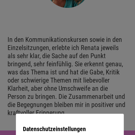
In den Kommunikationskursen sowie in den
Einzelsitzungen, erlebte ich Renata jeweils
als sehr klar, die Sache auf den Punkt
bringend, sehr feinfühlig. Sie erkennt genau,
was das Thema ist und hat die Gabe, Kritik
oder schwierige Themen mit liebevoller
Klarheit, aber ohne Umschweife an die
Person zu bringen. Die Zusammenarbeit und
die Begegnungen bleiben mir in positiver und
kraftvoller Erinnerung.
Datenschutzeinstellungen