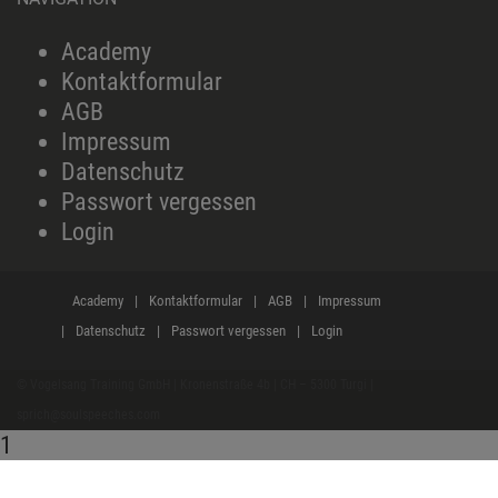
Academy
Kontaktformular
AGB
Impressum
Datenschutz
Passwort vergessen
Login
Academy
Kontaktformular
AGB
Impressum
Datenschutz
Passwort vergessen
Login
© Vogelsang Training GmbH | Kronenstraße 4b | CH – 5300 Turgi |
sprich@soulspeeches.com
1