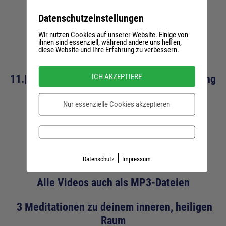
Masterclass
Datenschutzeinstellungen
Wir nutzen Cookies auf unserer Website. Einige von
Masterclass
ihnen sind essenziell, während andere uns helfen,
diese Website und Ihre Erfahrung zu verbessern.
3×3 Stunden Begleitung am
ICH AKZEPTIERE
11.|12.|13.10.2022, 18-21 h mit Aufzeichnung
Nur essenzielle Cookies akzeptieren
Online-Training
|
10 Videos, insgesamt 3 Stunden
Datenschutz
Impressum
Alle Videos auch als MP3-Dateien
3 Meditationen zu deinem inneren, heiligen
Raum