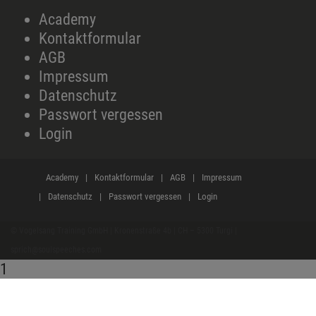
Academy
Kontaktformular
AGB
Impressum
Datenschutz
Passwort vergessen
Login
Academy
Kontaktformular
AGB
Impressum
Datenschutz
Passwort vergessen
Login
© Vogelsang Training GmbH | Kronenstraße 4b | CH – 5300 Turgi |
sprich@soulspeeches.com
1