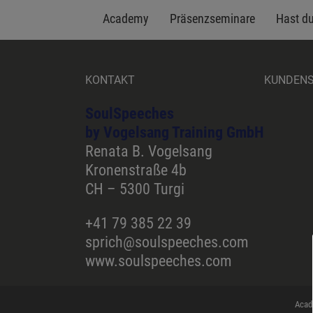
Academy
Präsenzseminare
Hast d
KONTAKT
KUNDEN
SoulSpeeches
by Vogelsang Training GmbH
Renata B. Vogelsang
Kronenstraße 4b
CH – 5300 Turgi
+41 79 385 22 39
sprich@soulspeeches.com
www.soulspeeches.com
Acad