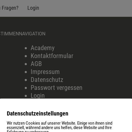
u Fragen?
Login
STIMMEN
NAVIGATION
Academy
Kontaktformular
AGB
Impressum
Datenschutz
Passwort vergessen
Login
Datenschutzeinstellungen
Wir nutzen Cookies auf unserer Website. Einige von ihnen sind
essenziell, während andere uns helfen, diese Website und Ihre
emy
Kontaktformular
AGB
Impressum
Datenschutz
Passwort verges
Erfahrung zu verbessern.